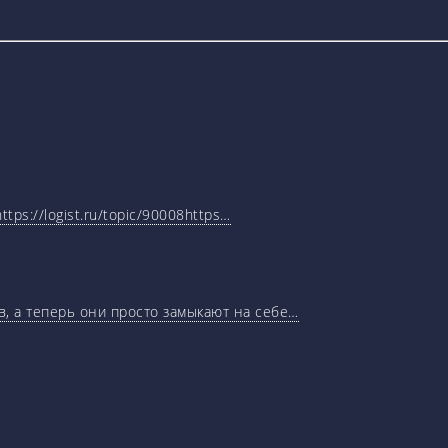
tps://logist.ru/topic/90008https…
, а теперь они просто замыкают на себе…