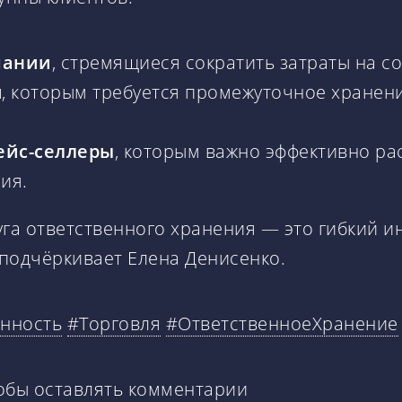
пании
, стремящиеся сократить затраты на с
я
, которым требуется промежуточное хранен
ейс-селлеры
, которым важно эффективно ра
ия.
луга ответственного хранения — это гибкий 
 подчёркивает Елена Денисенко.
нность
#Торговля
#ОтветственноеХранение
тобы оставлять комментарии