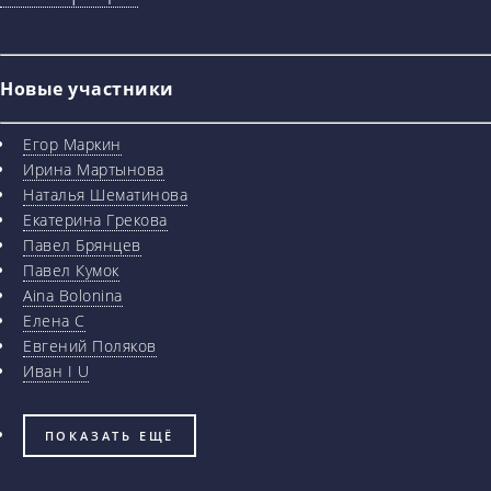
Новые участники
Егор Маркин
Ирина Мартынова
Наталья Шематинова
Екатерина Грекова
Павел Брянцев
Павел Кумок
Aina Bolonina
Елена С
Евгений Поляков
Иван I U
ПОКАЗАТЬ ЕЩЁ