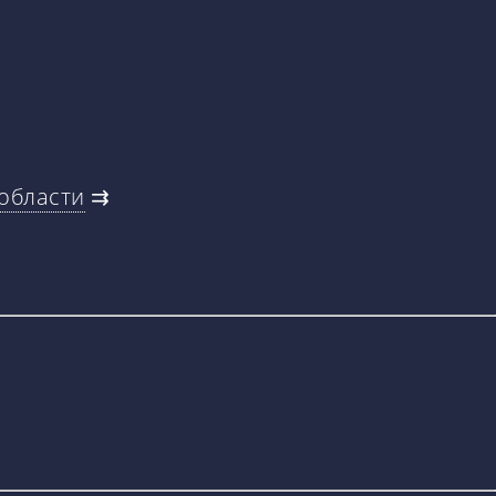
 области
⇉