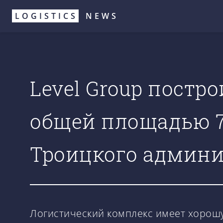
Перейти
LOGISTICS
NEWS
к
основному
содержанию
Level Group постр
общей площадью 71
Троицкого админи
Логистический комплекс имеет хорошую