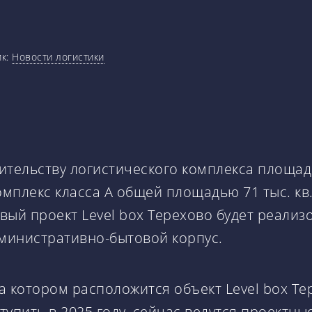
ик:
Новости логистики
тельству логистического комплекса площадь
омплекс класса А общей площадью 71 тыс. кв
ый проект Level box Терехово будет реализо
административно-бытовой корпус.
 котором расположится объект Level box Тере
упить в 2025 году, сейчас ведутся проектны