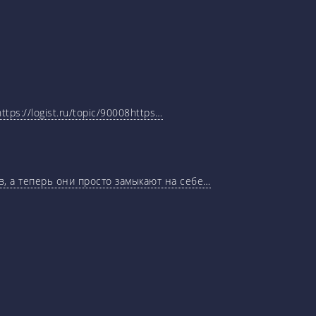
tps://logist.ru/topic/90008https…
, а теперь они просто замыкают на себе…