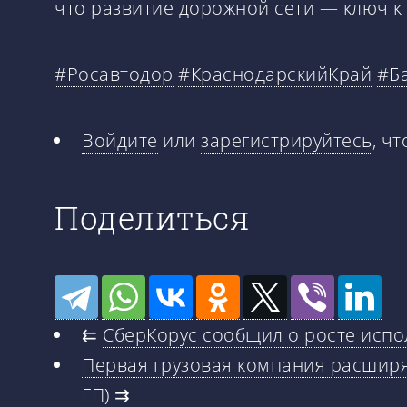
что развитие дорожной сети — ключ к
#Росавтодор
#КраснодарскийКрай
#Б
Войдите
или
зарегистрируйтесь
, ч
Поделиться
⇇
СберКорус сообщил о росте испо
Первая грузовая компания расширя
ГП)
⇉