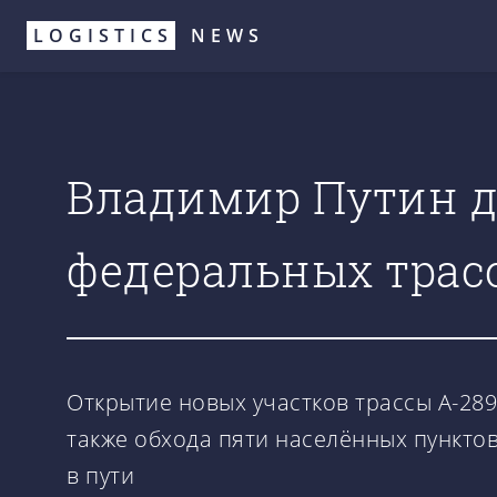
Перейти
LOGISTICS
NEWS
к
основному
содержанию
Владимир Путин д
федеральных трасс
Открытие новых участков трассы А-289
также обхода пяти населённых пункто
в пути