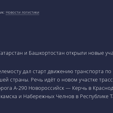
ик:
Новости логистики
 Татарстан и Башкортостан открыли новые уч
елемосту дал старт движению транспорта п
шей страны. Речь идёт о новом участке трас
ога А-290 Новороссийск — Керчь в Краснода
камска и Набережных Челнов в Республике Т