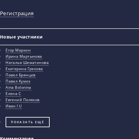
Регистрация
Новые участники
Егор Маркин
Ирина Мартынова
Наталья Шематинова
Екатерина Грекова
Павел Брянцев
Павел Кумок
Aina Bolonina
Елена С
Евгений Поляков
Иван I U
ПОКАЗАТЬ ЕЩЁ
Комментарии