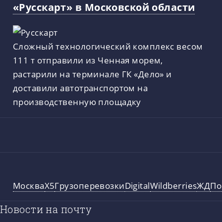
«Русскарт» в Московской области
Сложный технологический комплекс весом
111 т отправили из Ченная морем,
растарили на терминале ГК «Дело» и
доставили автотранспортом на
производственную площадку
Москва
X5
Грузоперевозки
Digital
Wildberries
ЖД
По
Новости на почту