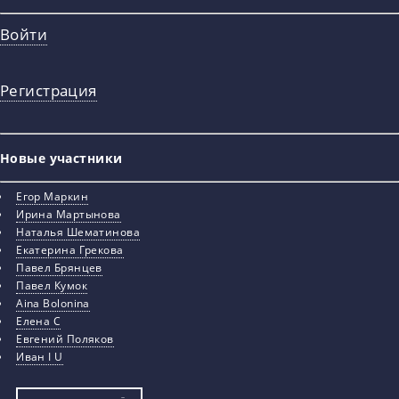
Войти
Регистрация
Новые участники
Егор Маркин
Ирина Мартынова
Наталья Шематинова
Екатерина Грекова
Павел Брянцев
Павел Кумок
Aina Bolonina
Елена С
Евгений Поляков
Иван I U