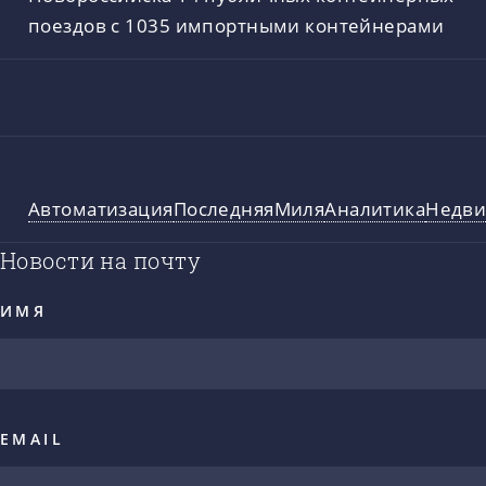
поездов с 1035 импортными контейнерами
Автоматизация
ПоследняяМиля
Аналитика
Недви
Новости на почту
ИМЯ
EMAIL