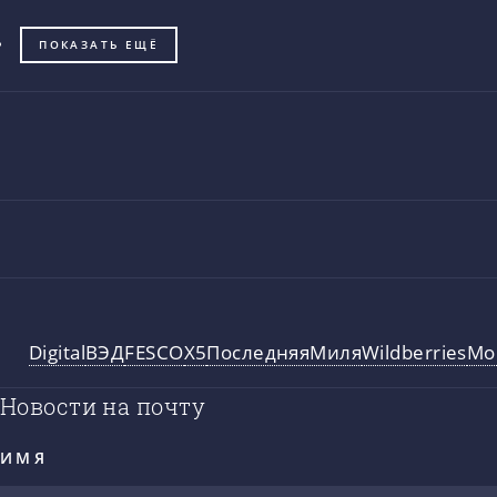
ПОКАЗАТЬ ЕЩЁ
Digital
ВЭД
FESCO
X5
ПоследняяМиля
Wildberries
Мо
Новости на почту
ИМЯ