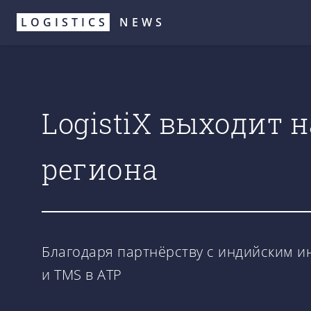
Перейти
LOGISTICS
NEWS
к
основному
содержанию
LogistiX выходит 
региона
Благодаря партнёрству с индийским 
и TMS в АТР