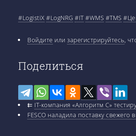
#LogistiX
#LogNRG
#IT
#WMS
#TMS
#Це
Войдите
или
зарегистрируйтесь
, ч
Поделиться
⇇
IT-компания «Алгоритм С» тести
FESCO наладила поставку свежего 