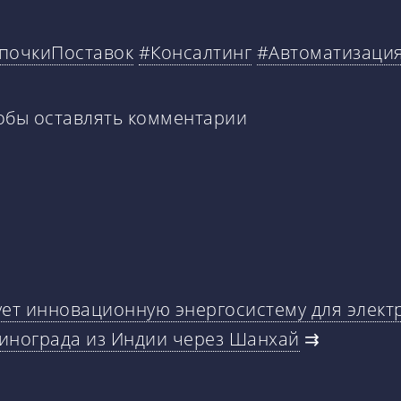
почкиПоставок
#Консалтинг
#Автоматизаци
тобы оставлять комментарии
рует инновационную энергосистему для элек
винограда из Индии через Шанхай
⇉