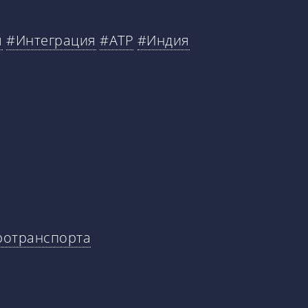
я
#Интеграция
#АТР
#Индия
тротранспорта