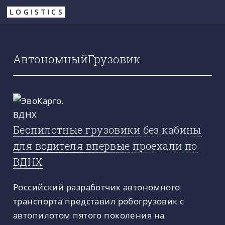
Перейти
LOGISTICS
к
основному
содержанию
АвтономныйГрузовик
Беспилотные грузовики без кабины
для водителя впервые проехали по
ВДНХ
Российский разработчик автономного
транспорта представил робогрузовик с
автопилотом пятого поколения на