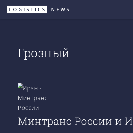
Перейти
LOGISTICS
NEWS
к
основному
содержанию
Грозный
Минтранс России и И