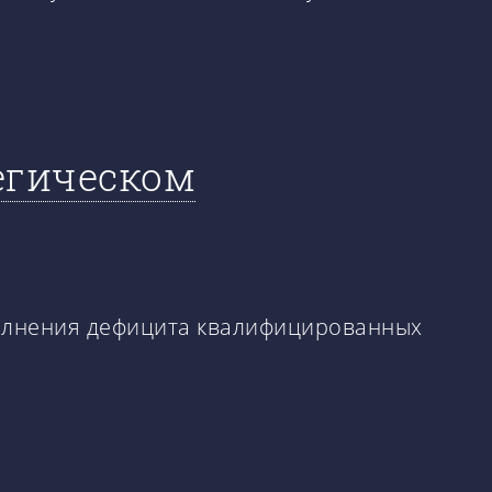
егическом
полнения дефицита квалифицированных