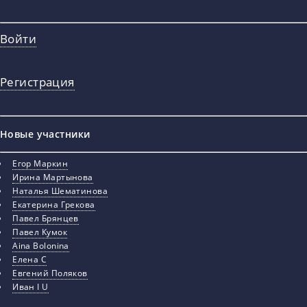
Войти
Регистрация
Новые участники
Егор Маркин
Ирина Мартынова
Наталья Шематинова
Екатерина Грекова
Павел Брянцев
Павел Кумок
Aina Bolonina
Елена С
Евгений Поляков
Иван I U