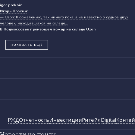
Игорь Прохин
:
— Ozon: К сожалению, так ничего пока и не известно о судьбе двух
человек, находившихся на складе…
В Подмосковье произошел пожар на складе Ozon
ПОКАЗАТЬ ЕЩЁ
РЖД
Отчетность
Инвестиции
Ритейл
Digital
Конте
Новости на почту