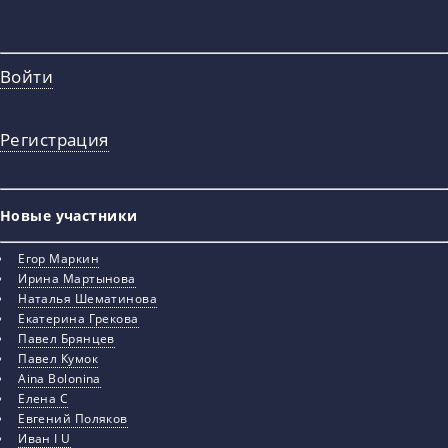
Войти
Регистрация
Новые участники
Егор Маркин
Ирина Мартынова
Наталья Шематинова
Екатерина Грекова
Павел Брянцев
Павел Кумок
Aina Bolonina
Елена С
Евгений Поляков
Иван I U