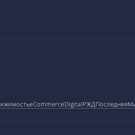
вижимость
eCommerce
Digital
РЖД
ПоследняяМ