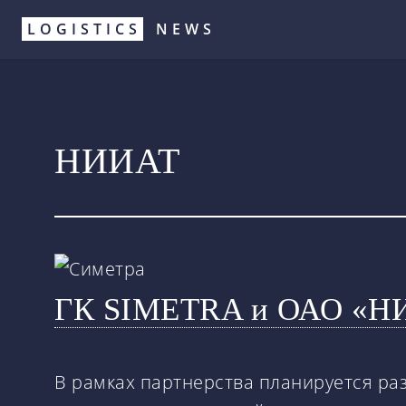
Перейти
LOGISTICS
NEWS
к
основному
содержанию
НИИАТ
ГК SIMETRA и ОАО «НИИ
В рамках партнерства планируется р