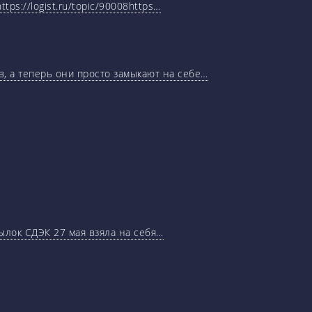
tps://logist.ru/topic/90008https…
, а теперь они просто замыкают на себе…
ылок СДЭК 27 мая взяла на себя…