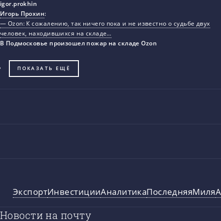
Игорь Прохин
:
— Ozon: К сожалению, так ничего пока и не известно о судьбе двух
человек, находившихся на складе…
В Подмосковье произошел пожар на складе Ozon
ПОКАЗАТЬ ЕЩЁ
Экспорт
Инвестиции
Аналитика
ПоследняяМиля
А
Новости на почту