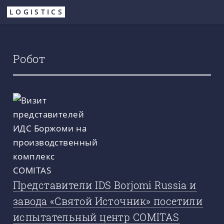
Перейти
LOGISTICS
к
основному
содержанию
Робот
Представители IDS Borjomi Russia и
завода «Святой Источник» посетили
испытательный центр COMITAS