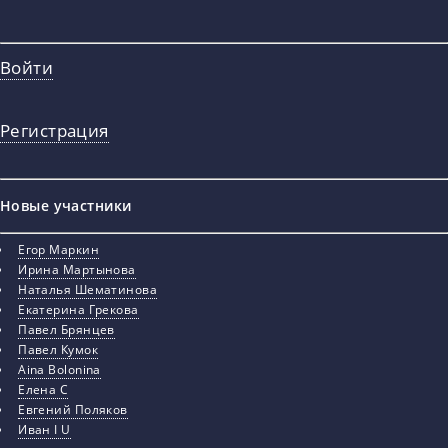
Войти
Регистрация
Новые участники
Егор Маркин
Ирина Мартынова
Наталья Шематинова
Екатерина Грекова
Павел Брянцев
Павел Кумок
Aina Bolonina
Елена С
Евгений Поляков
Иван I U