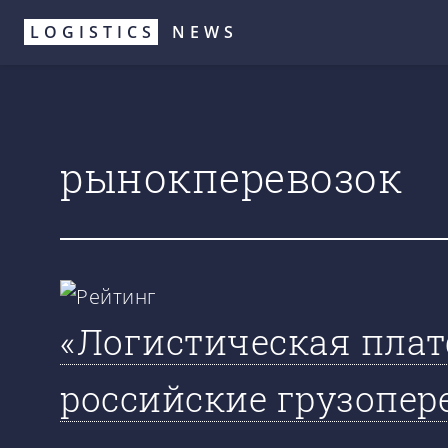
Перейти
LOGISTICS
NEWS
к
основному
содержанию
рынокперевозок
«Логистическая плат
российские грузопер