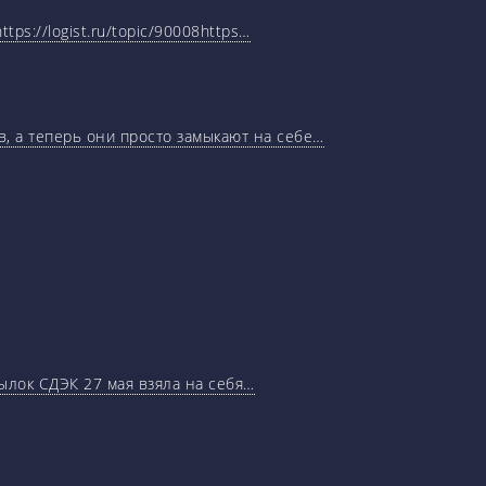
tps://logist.ru/topic/90008https…
, а теперь они просто замыкают на себе…
ылок СДЭК 27 мая взяла на себя…