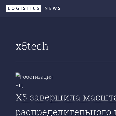
Перейти
LOGISTICS
NEWS
к
основному
содержанию
x5tech
X5 завершила масшт
распределительного 