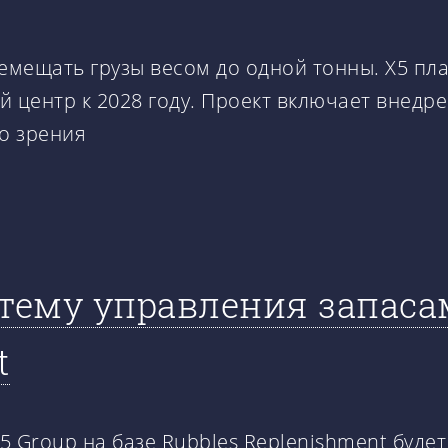
мещать грузы весом до одной тонны. X5 пл
центр к 2028 году. Проект включает внедре
о зрения
стему управления запас
t
5 Group на базе Rubbles Replenishment буде