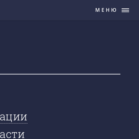
МЕНЮ
зации
ласти