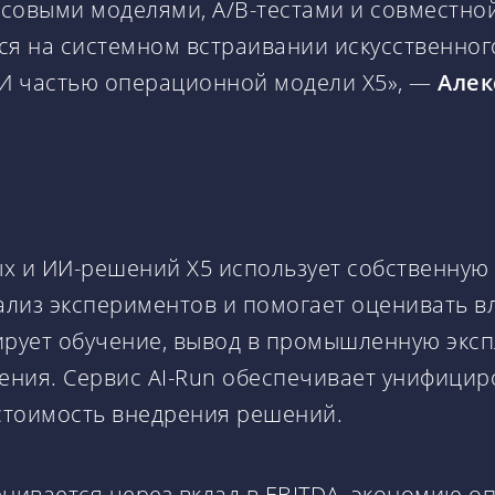
совыми моделями, A/B-тестами и совместной
ся на системном встраивании искусственног
ИИ частью операционной модели Х5», —
Алек
х и ИИ-решений Х5 использует собственную 
анализ экспериментов и помогает оценивать
ирует обучение, вывод в промышленную экс
рения. Сервис AI-Run обеспечивает унифици
стоимость внедрения решений.
ивается через вклад в EBITDA, экономию о