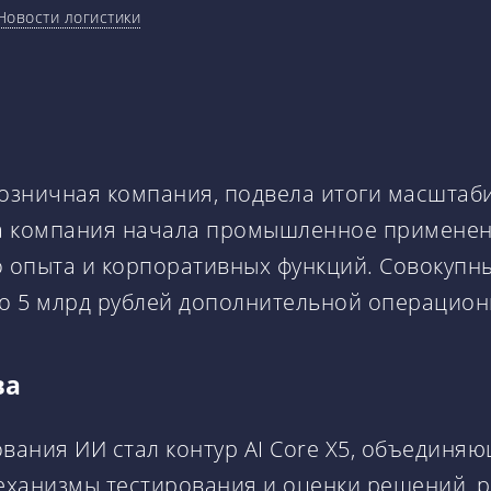
Новости логистики
розничная компания, подвела итоги масштаб
ода компания начала промышленное применен
о опыта и корпоративных функций. Совокупн
о 5 млрд рублей дополнительной операционн
ва
ания ИИ стал контур AI Core X5, объединя
ханизмы тестирования и оценки решений, ра