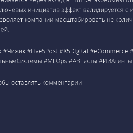
лючевых инициатив эффект валидируется с и
зволяет компании масштабировать не колич
ей.
к
#Чижик
#Five5Post
#X5Digital
#eCommerce
льныеСистемы
#MLOps
#ABТесты
#ИИАгенты
тобы оставлять комментарии