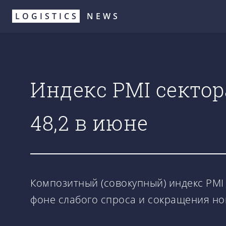
Перейти
LOGISTICS
NEWS
к
основному
содержанию
Индекс PMI сектор
48,2 в июне
Композитный (совокупный) индекс PMI 
фоне слабого спроса и сокращения но