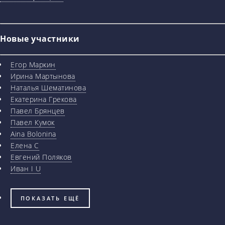
Новые участники
Егор Маркин
Ирина Мартынова
Наталья Шематинова
Екатерина Грекова
Павел Брянцев
Павел Кумок
Aina Bolonina
Елена С
Евгений Поляков
Иван I U
ПОКАЗАТЬ ЕЩЁ