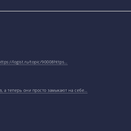
tps://logist.ru/topic/90008https…
, а теперь они просто замыкают на себе…