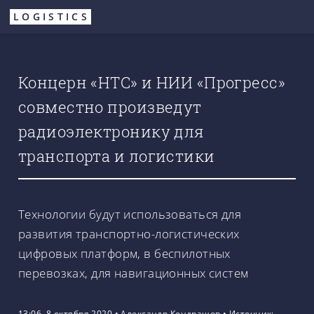
Перейти
LOGISTICS
к
основному
содержанию
Концерн «НТС» и НИИ «Прогресс»
совместно произведут
радиоэлектронику для
транспорта и логистики
Технологии будут использоваться для
развития транспортно-логистических
цифровых платформ, в беспилотных
перевозках, для навигационных систем
13:06, 8 октября 2020
•
Александр Кондрашов
•
Источник: