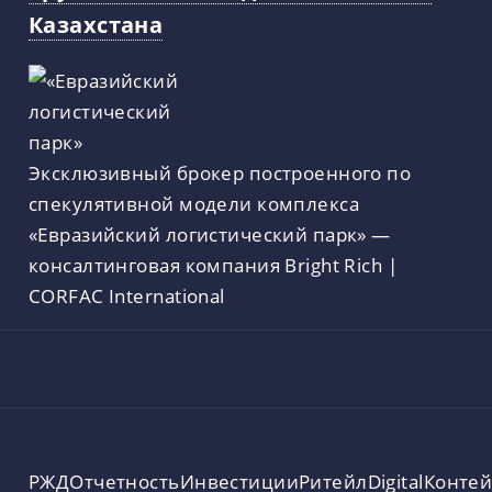
Казахстана
Эксклюзивный брокер построенного по
спекулятивной модели комплекса
«Евразийский логистический парк» —
консалтинговая компания Bright Rich |
CORFAC International
РЖД
Отчетность
Инвестиции
Ритейл
Digital
Конте