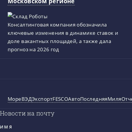
Московском регионе
Консалтинговая компания обозначила
ключевые изменения в динамике ставок и
доле вакантных площадей, а также дала
прогноз на 2026 год
Море
ВЭД
Экспорт
FESCO
Авто
ПоследняяМиля
Отч
Новости на почту
ИМЯ