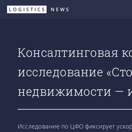
Перейти
LOGISTICS
NEWS
к
основному
содержанию
Консалтинговая к
исследование «Ст
недвижимости — ит
Исследование по ЦФО фиксирует ускоре