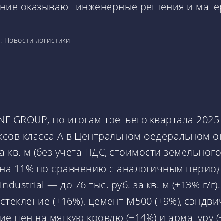
яние оказывают инженерные решения и мат
к:
Новости логистики
F GROUP, по итогам третьего квартала 2025
ксов класса А в Центральном федеральном о
за кв. м (без учета НДС, стоимости земельно
 на 11% по сравнению с аналогичным период
ndustrial — до 76 тыс. руб. за кв. м (+13% г
екление (+16%), цемент М500 (+9%), сэндвич
 цен на мягкую кровлю (−14%) и арматуру (