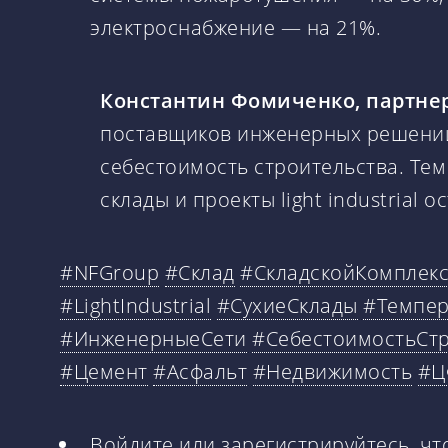
электроснабжение — на 21%.
Константин Фомиченко, партне
поставщиков инженерных решений
себестоимость строительства. Тем
склады и проекты light industrial
#NFGroup
#Склад
#СкладскойКомплек
#LightIndustrial
#СухиеСклады
#Темпер
#ИнженерныеСети
#СебестоимостьСтр
#Цемент
#Асфальт
#Недвижимость
#Ц
Войдите
или
зарегистрируйтесь
, ч