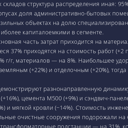
 складов структура распределения иная: 9
l-корпусах доля административно-бытовых по
озильных объектах на долю специализирова
наиболее капиталоемкими в сегменте.
основная часть затрат приходится на матер
шиеся 37% приходятся на стоимость работ (+2 
8% г/г, материалов — на 8%. Наибольшее уд
земляным (+22%) и отделочным (+20%), тогда
демонстрируют разнонаправленную динамик
(+16%), цемента М500 (+9%) и сэндвич-панел
%) и мягкой кровли (−14%). Стоимость инжен
ьные очистные сооружения подорожали на 6
трансформаторные подстанции — на 31%, ко