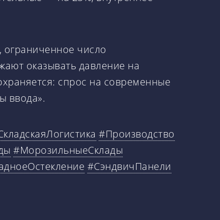
, ограниченное число
жают оказывать давление на
сохраняется: спрос на современные
ы ввода».
СкладскаяЛогистика
#Производство
ды
#МорозильныеСклады
адноеОстекление
#СэндвичПанели