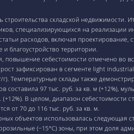
строительства складской недвижимости. Итог
иков, специализирующихся на реализации и
статьи расходов, включая проектирование, 
 и благоустройство территории.
я, повышение себестоимости отмечено во вс
ст зафиксирован в сегменте light industria
3% г/г). Температурные склады также демонстр
 составила 97 тыс. руб. за кв. м (+12%), му
. (+12%). В целом, диапазон себестоимости 
я от 70 до 116 тыс. руб. за кв. м.
рных объектов использовалась следующая ст
морозильные (−15°C) зоны, при этом доля адм