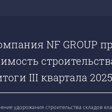
омпания NF GROUP п
оимость строительств
оги III квартала 2025
ние удорожания строительства складов класса