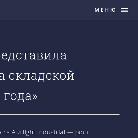
МЕНЮ
редставила
а складской
 года»
 А и light industrial — рост