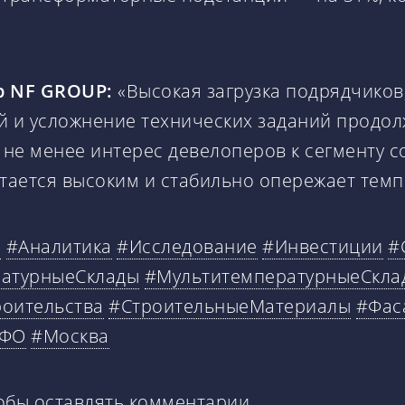
р NF GROUP:
«Высокая загрузка подрядчиков
 и усложнение технических заданий продол
 не менее интерес девелоперов к сегменту 
 остается высоким и стабильно опережает темп
с
#Аналитика
#Исследование
#Инвестиции
#
атурныеСклады
#МультитемпературныеСкла
оительства
#СтроительныеМатериалы
#Фас
ФО
#Москва
тобы оставлять комментарии