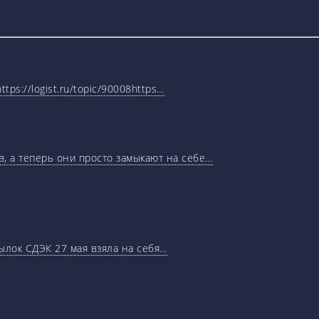
tps://logist.ru/topic/90008https…
, а теперь они просто замыкают на себе…
ылок СДЭК 27 мая взяла на себя…