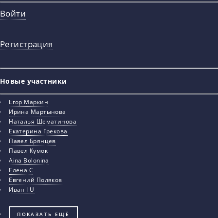
Войти
Регистрация
Новые участники
Егор Маркин
Ирина Мартынова
Наталья Шематинова
Екатерина Грекова
Павел Брянцев
Павел Кумок
Aina Bolonina
Елена С
Евгений Поляков
Иван I U
ПОКАЗАТЬ ЕЩЁ