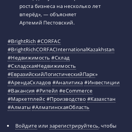
роста бизнеса на несколько лет
вперёд», — объясняет
Артемий Пестовский.
#BrightRich
#CORFAC
#BrightRichCORFACInternationalKazakhstan
#Недвижимость
#Склад
#СкладскаяНедвижимость
#ЕвразийскийЛогистическийПарк
»
#АрендаСкладов
#Аналитика
#Инвестиции
#Вакансия
#Ритейл
#eCommerce
#Маркетплейс
#Производство
#Казахстан
#Алматы
#АлматинскаяОбласть
Войдите
или
зарегистрируйтесь
, чтобы