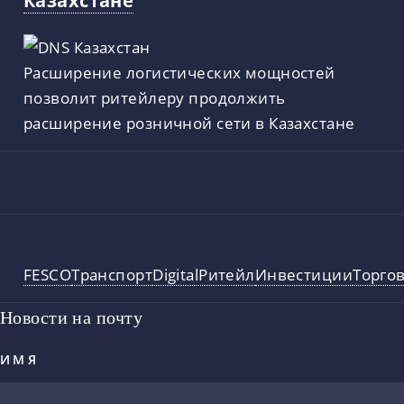
Казахстане
Расширение логистических мощностей
позволит ритейлеру продолжить
расширение розничной сети в Казахстане
FESCO
Транспорт
Digital
Ритейл
Инвестиции
Торго
Новости на почту
ИМЯ