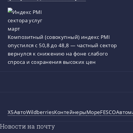
Композитный (совокупный) индекс PMI
опустился с 50,8 до 48,8 — частный сектор
вернулся к снижению на фоне слабого
спроса и сохранения высоких цен
X5
Авто
Wildberries
Контейнеры
Море
FESCO
Автом
Новости на почту