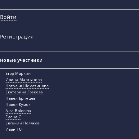
Войти
Регистрация
Новые участники
Егор Маркин
Ирина Мартынова
Наталья Шематинова
Екатерина Грекова
Павел Брянцев
Павел Кумок
Aina Bolonina
Елена С
Евгений Поляков
Иван I U