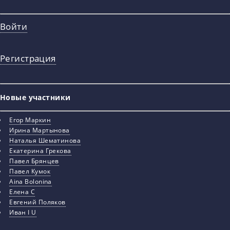
Войти
Регистрация
Новые участники
Егор Маркин
Ирина Мартынова
Наталья Шематинова
Екатерина Грекова
Павел Брянцев
Павел Кумок
Aina Bolonina
Елена С
Евгений Поляков
Иван I U