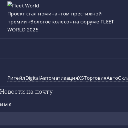
Проект стал номинантом престижной
премии «Золотое колесо» на форуме FLEET
WORLD 2025
Ритейл
Digital
Автоматизация
X5
Торговля
Авто
Скл
Новости на почту
ИМЯ