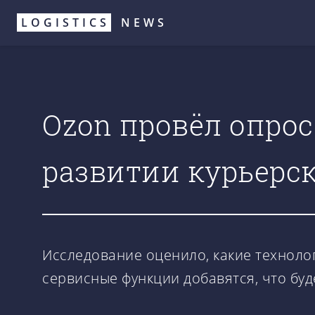
Перейти
LOGISTICS
NEWS
к
основному
содержанию
Ozon провёл опрос
развитии курьерс
Исследование оценило, какие технолог
сервисные функции добавятся, что буд