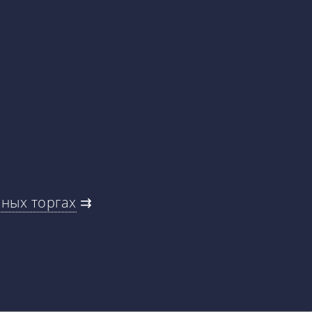
рных торгах
⇉