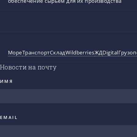
обеспечение сырьем для их производства
Море
Транспорт
Склад
Wildberries
ЖД
Digital
Грузоп
Новости на почту
ИМЯ
EMAIL