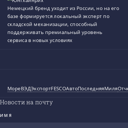
Немецкий бренд уходит из России, но на его
базе формируется локальный эксперт по
складской механизации, способный
поддерживать премиальный уровень
сервиса в новых условиях
Море
ВЭД
Экспорт
FESCO
Авто
ПоследняяМиля
Отч
Новости на почту
ИМЯ