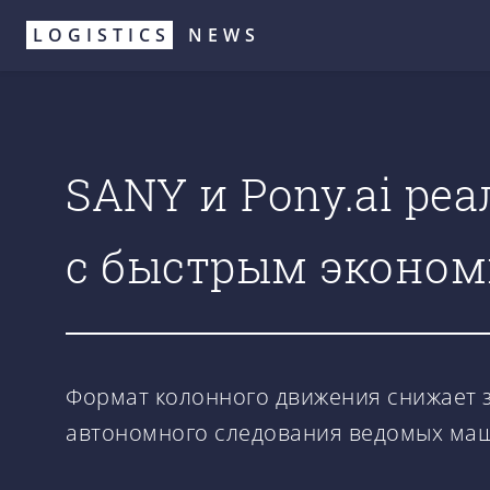
Перейти
LOGISTICS
NEWS
к
основному
содержанию
SANY и Pony.ai ре
с быстрым эконо
Формат колонного движения снижает з
автономного следования ведомых ма