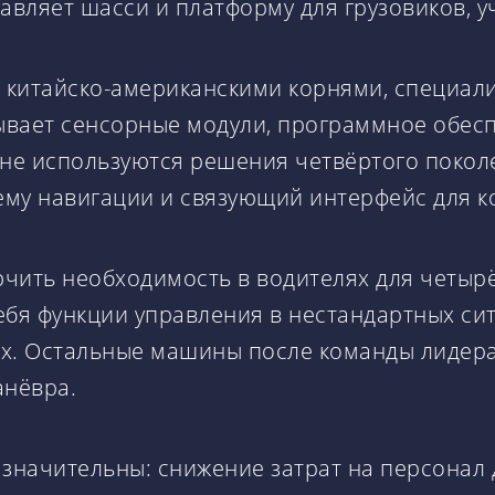
авляет шасси и платформу для грузовиков, у
с китайско-американскими корнями, специал
ывает сенсорные модули, программное обес
не используются решения четвёртого поколе
тему навигации и связующий интерфейс для
чить необходимость в водителях для четырё
себя функции управления в нестандартных сит
ах. Остальные машины после команды лидер
анёвра.
значительны: снижение затрат на персонал 