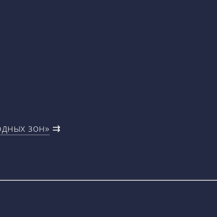
одных зон»
⇉