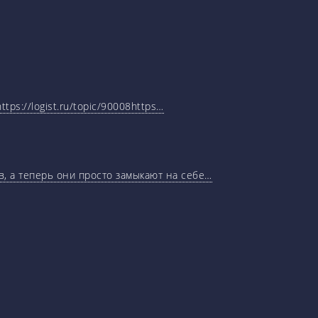
tps://logist.ru/topic/90008https…
, а теперь они просто замыкают на себе…