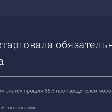
стартовала обязател
а
ном знаке» прошли 85% производителей мор
:
Новости логистики