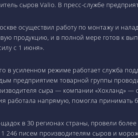
тель сыров Valio. В пресс-службе предприя
оскве осуществил работу по монтажу и нала
овую продукцию, и в полной мере готов к в
илу с 1 июня».
о в усиленном режиме работает служба подд
дым предприятием товарной группы проводи
оизводителя сыра — компании «Хохланд» — о
ия работала напрямую, помогла принимать 
щадок в 30 регионах страны, провели более
 1 246 писем производителям сыров и моро