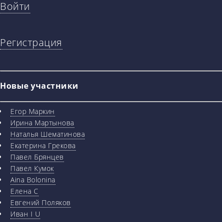
Войти
Регистрация
Новые участники
Егор Маркин
Ирина Мартынова
Наталья Шематинова
Екатерина Грекова
Павел Брянцев
Павел Кумок
Aina Bolonina
Елена С
Евгений Поляков
Иван I U