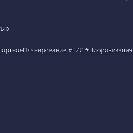
тью
портноеПланирование
#ГИС
#Цифровизация