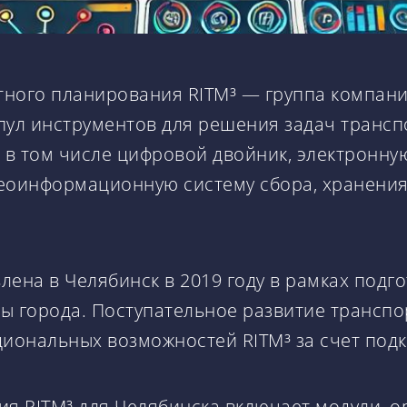
тного планирования RITM³ — группа компан
пул инструментов для решения задач трансп
, в том числе цифровой двойник, электронн
еоинформационную систему сбора, хранения
лена в Челябинск в 2019 году в рамках под
ы города. Поступательное развитие транспо
иональных возможностей RITM³ за счет под
я RITM³ для Челябинска включает модули, о