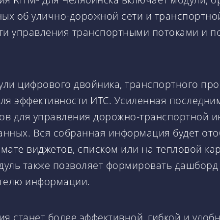
ных об улично-дорожной сети и транспортно
и управления транспортными потоками и по
ули цифрового двойника, транспортного пр
оля эффективности ИТС. Усиленная последни
в для управления дорожно-транспортной ин
нных. Вся собранная информация будет ото
рмате виджетов, списком или на тепловой к
одуль также позволяет формировать дашборд
телю информации.
я станет более эффективной, гибкой и удоб