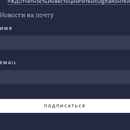
РЖД
Отчетность
Инвестиции
Ритейл
Digital
Конте
Новости на почту
ИМЯ
EMAIL