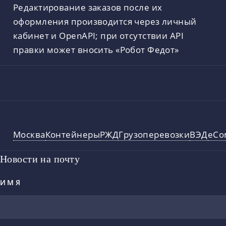
Редактирование заказов после их
оформления производится через личный
кабинет и OpenAPI; при отсутствии API
правки может вносить «Робот Федот»
Москва
Контейнеры
РЖД
Грузоперевозки
ВЭД
eCo
Новости на почту
ИМЯ