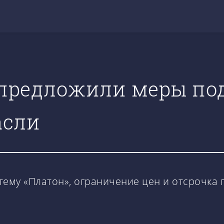
 предложили меры по
асли
ему «Платон», ограничение цен и отсрочка п