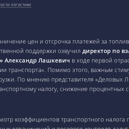
ости логистики
аничение цен и отсрочка платежей за топлив
ственной поддержки озвучил
директор по в
» Александр Лашкевич
в ходе первой отра
рии транспорта». Помимо этого, важным ст
грузки. По мнению представителя «Деловых 
анспортному налогу, снижение процентных с
смотр коэффициентов транспортного налога 
нных ограничений и весового контроля дадут