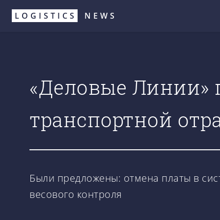
Перейти
LOGISTICS
NEWS
к
основному
содержанию
«Деловые Линии»
транспортной отр
Были предложены: отмена платы в сист
весового контроля