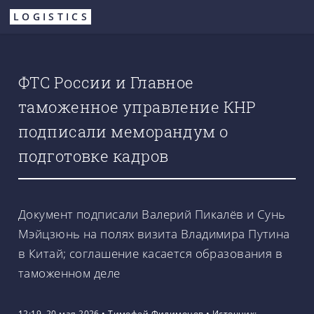
Перейти
LOGISTICS
к
основному
содержанию
ФТС России и Главное
таможенное управление КНР
подписали меморандум о
подготовке кадров
Документ подписали Валерий Пикалёв и Сунь
Мэйцзюнь на полях визита Владимира Путина
в Китай; соглашение касается образования в
таможенном деле
12:19, 20 мая 2026
•
Тимофей Филимонов
•
Источник: