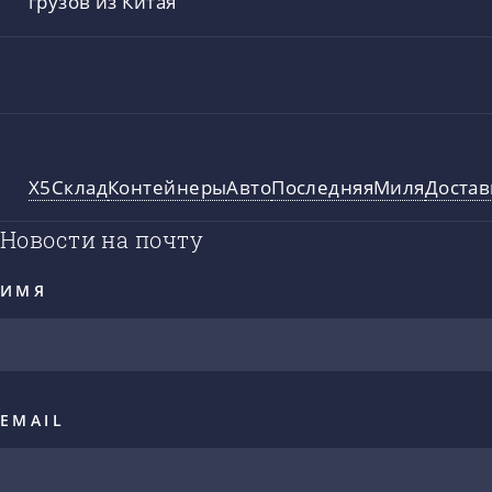
грузов из Китая
X5
Склад
Контейнеры
Авто
ПоследняяМиля
Достав
Новости на почту
ИМЯ
EMAIL