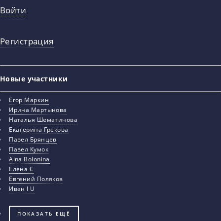
Войти
Регистрация
Новые участники
Егор Маркин
Ирина Мартынова
Наталья Шематинова
Екатерина Грекова
Павел Брянцев
Павел Кумок
Aina Bolonina
Елена С
Евгений Поляков
Иван I U
ПОКАЗАТЬ ЕЩЁ