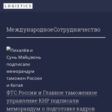
Перейти
LOGISTICS
к
основному
содержанию
МеждународноеСотрудничество
ФТС России и Главное таможенное
управление КНР подписали
меморандум о подготовке кадров