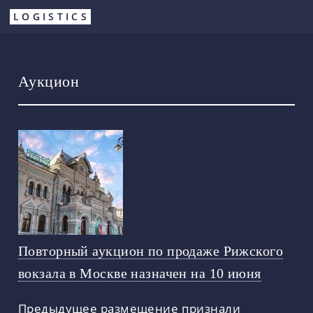
Перейти
LOGISTICS
к
основному
содержанию
Аукцион
Повторный аукцион по продаже Рижского
вокзала в Москве назначен на 10 июня
Предыдущее размещение признали