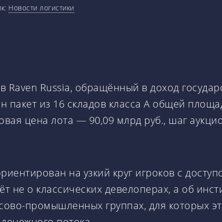
ик:
Новости логистики
 Raven Russia, обращённый в доход государс
ен пакет из 16 складов класса А общей площ
вая цена лота — 90,09 млрд руб., шаг аукцио
риентирован на узкий круг игроков с досту
т не о классических девелоперах, а об инс
сово-промышленных группах, для которых эт
денежного потока.