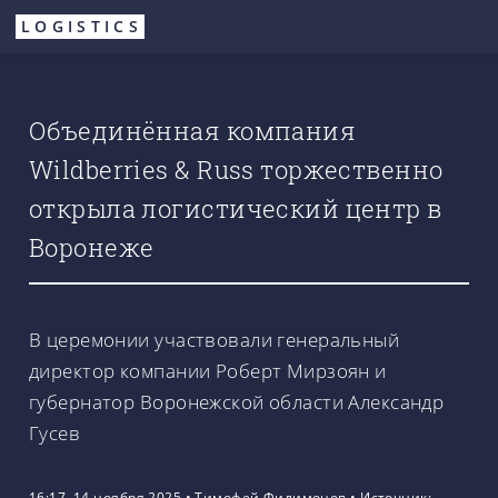
Перейти
LOGISTICS
к
основному
содержанию
Объединённая компания
Wildberries & Russ торжественно
открыла логистический центр в
Воронеже
В церемонии участвовали генеральный
директор компании Роберт Мирзоян и
губернатор Воронежской области Александр
Гусев
16:17, 14 ноября 2025
•
Тимофей Филимонов
•
Источник: