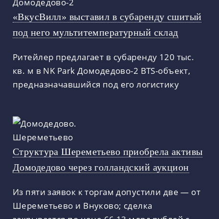
«ВкусВилл» выставил в субаренду сшитый
под него мультитемпературный склад
Ритейлер предлагает в субаренду 120 тыс.
кв. м в NK Park Домодедово-2 BTS-объект,
предназначавшийся под его логистику
Структура Шереметьево приобрела активы
Домодедово через голландский аукцион
Из пяти заявок к торгам допустили две — от
Шереметьево и Внуково; сделка
закрывается по цене 66,13 млрд рублей с