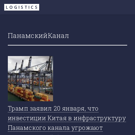
Перейти
LOGISTICS
к
основному
содержанию
ПанамскийКанал
Трамп заявил 20 января, что
инвестиции Китая в инфраструктуру
Панамского канала угрожают