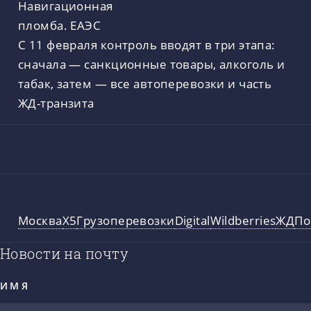
С 11 февраля контроль вводят в три этапа:
сначала — санкционные товары, алкоголь и
табак, затем — все автоперевозки и часть
ЖД-транзита
Москва
X5
Грузоперевозки
Digital
Wildberries
ЖД
По
Новости на почту
ИМЯ