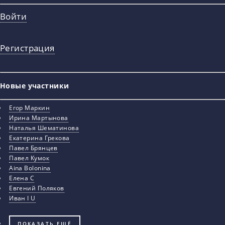
Войти
Регистрация
Новые участники
Егор Маркин
Ирина Мартынова
Наталья Шематинова
Екатерина Грекова
Павел Брянцев
Павел Кумок
Aina Bolonina
Елена С
Евгений Поляков
Иван I U
ПОКАЗАТЬ ЕЩЁ