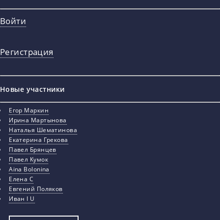
Войти
Регистрация
Новые участники
Егор Маркин
Ирина Мартынова
Наталья Шематинова
Екатерина Грекова
Павел Брянцев
Павел Кумок
Aina Bolonina
Елена С
Евгений Поляков
Иван I U