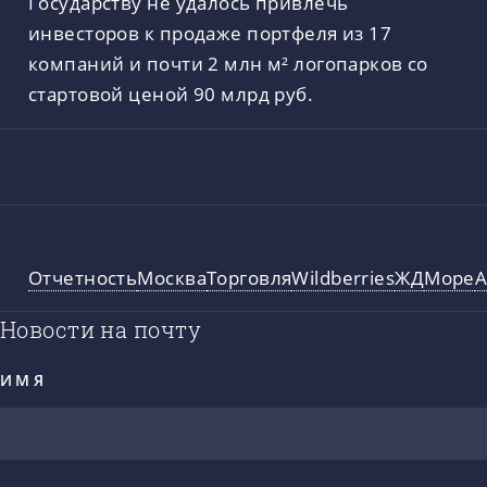
Государству не удалось привлечь
инвесторов к продаже портфеля из 17
компаний и почти 2 млн м² логопарков со
стартовой ценой 90 млрд руб.
Отчетность
Москва
Торговля
Wildberries
ЖД
Море
А
Новости на почту
ИМЯ