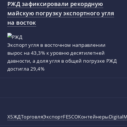
РЖД зафиксировали рекордную
майскую погрузку экспортного угля
на восток
Экспорт угля в восточном направлении
вырос на 43,3% к уровню десятилетней
давности, а доля угля в общей погрузке РЖД
достигла 29,4%
X5
ЖД
Торговля
Экспорт
FESCO
Контейнеры
Digital
М