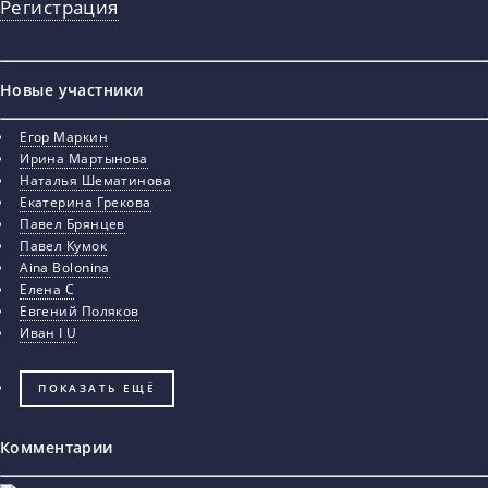
Регистрация
Новые участники
Егор Маркин
Ирина Мартынова
Наталья Шематинова
Екатерина Грекова
Павел Брянцев
Павел Кумок
Aina Bolonina
Елена С
Евгений Поляков
Иван I U
ПОКАЗАТЬ ЕЩЁ
Комментарии