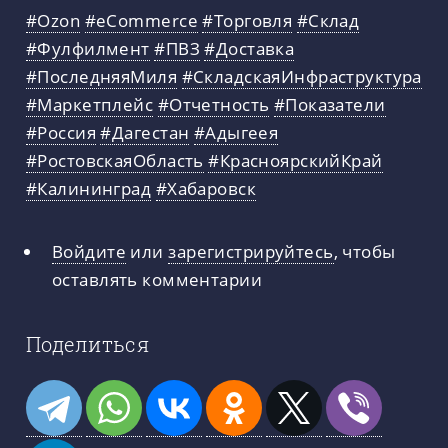
#Ozon
#eCommerce
#Торговля
#Склад
#Фулфилмент
#ПВЗ
#Доставка
#ПоследняяМиля
#СкладскаяИнфраструктура
#Маркетплейс
#Отчетность
#Показатели
#Россия
#Дагестан
#Адыгеея
#РостовскаяОбласть
#КрасноярскийКрай
#Калининград
#Хабаровск
Войдите
или
зарегистрируйтесь
, чтобы
оставлять комментарии
Поделиться