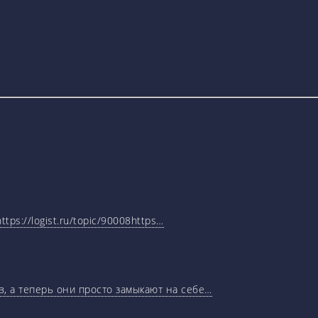
tps://logist.ru/topic/90008https…
, а теперь они просто замыкают на себе…