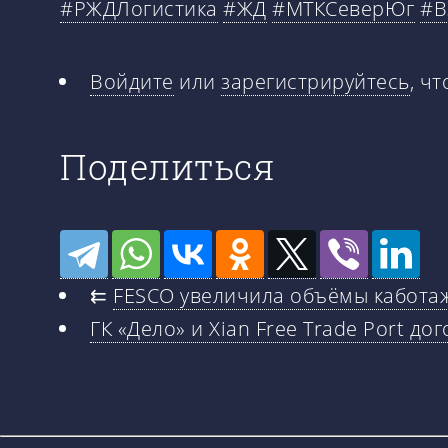
#РЖДЛогистика
#ЖД
#МТКСеверЮг
#В
Войдите
или
зарегистрируйтесь
, ч
Поделиться
⇇
FESCO увеличила объёмы каботаж
ГК «Дело» и Xian Free Trade Port 