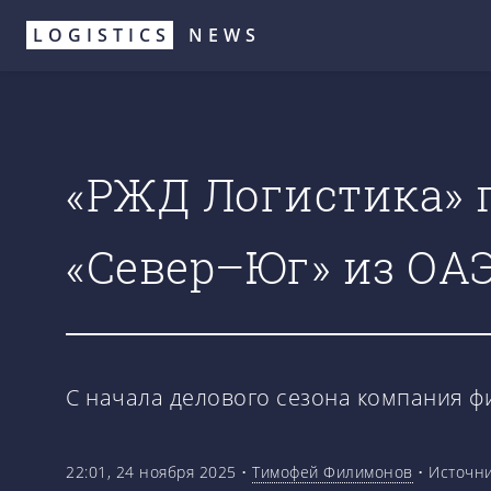
Перейти
LOGISTICS
NEWS
к
основному
содержанию
«РЖД Логистика» 
«Север–Юг» из ОАЭ
С начала делового сезона компания ф
22:01, 24 ноября 2025
•
Тимофей Филимонов
•
Источн