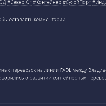
ЭД
#СеверЮг
#Контейнер
#СухойПорт
#Инд
тобы оставлять комментарии
ных перевозок на линии FADL между Владив
договорились о развитии контейнерных перево