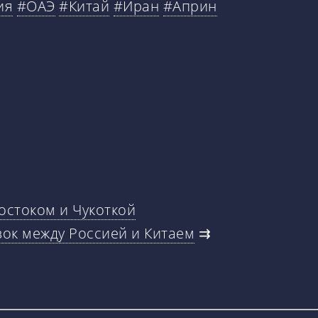
ия
#ОАЭ
#Китай
#Иран
#Априн
остоком и Чукоткой
зок между Россией и Китаем
⇉