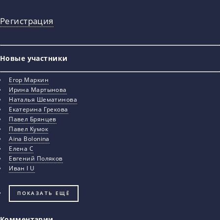
Регистрация
Новые участники
Егор Маркин
Ирина Мартынова
Наталья Шематинова
Екатерина Грекова
Павел Брянцев
Павел Кумок
Aina Bolonina
Елена С
Евгений Поляков
Иван I U
ПОКАЗАТЬ ЕЩЁ
Комментарии