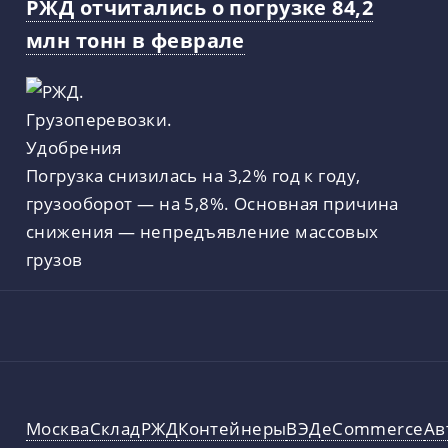
РЖД отчитались о погрузке 84,2
млн тонн в феврале
Погрузка снизилась на 3,2% год к году,
грузооборот — на 5,8%. Основная причина
снижения — непредъявление массовых
грузов
Москва
Склад
РЖД
Контейнеры
ВЭД
eCommerce
Ав