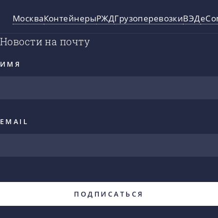
Москва
Контейнеры
РЖД
Грузоперевозки
ВЭД
eCo
Новости на почту
ИМЯ
EMAIL