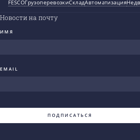
FESCO
Грузоперевозки
Склад
Автоматизация
Нед
Новости на почту
ИМЯ
EMAIL